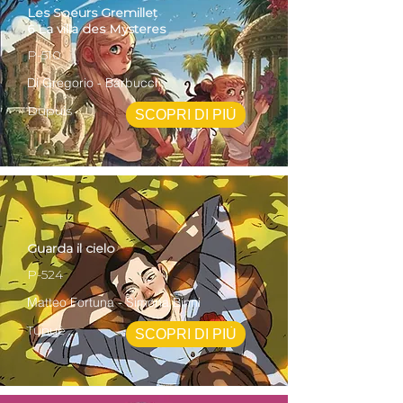
Les Soeurs Gremillet
6 La villa des Mysteres
P-510
Di Gregorio - Barbucci
Dupuis
SCOPRI DI PIÙ
Guarda il cielo
P-524
Matteo Fortuna - Simona Binni
Tunuè
SCOPRI DI PIÙ