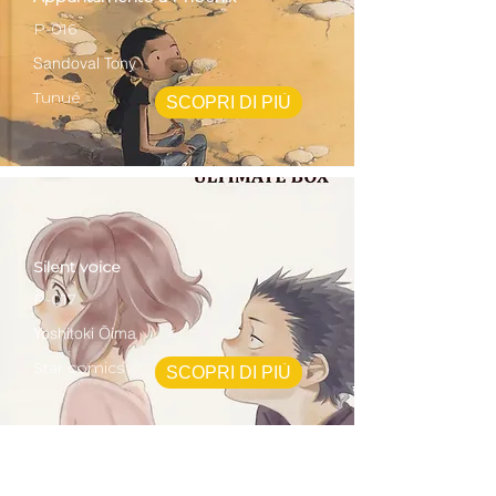
P-016
Sandoval Tony
Tunué
SCOPRI DI PIÙ
Silent voice
P-017
Yoshitoki Ōima
Star comics
SCOPRI DI PIÙ