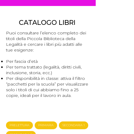
CATALOGO LIBRI
Puoi consultare l’elenco completo dei
titoli della Piccola Biblioteca della
Legalità e cercare i libri più adatti alle
tue esigenze:
Per fascia d’età
Per tema trattato (legalità, diritti civili,
inclusione, storia, ecc.)
Per disponibilità in classe: attiva il filtro
“pacchetti per la scuola” per visualizzare
solo i titoli di cui abbiamo fino a 25
copie, ideali per il lavoro in aula.
Filtra per Età
PRELETTURA
PRIMARIA
SECONDARIA 1