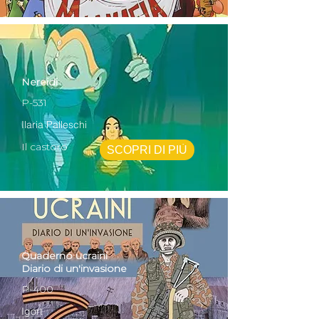
Nereidi
P-531
Ilaria Palleschi
Il castoro
SCOPRI DI PIÙ
Quaderno ucraini
Diario di un'invasione
P-400
Igort