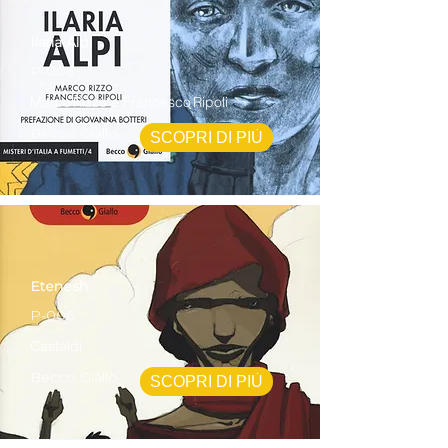
Ilaria Alpi
P-005
Marco Rizzo e Francesco Ripoli
Becco Giallo
SCOPRI DI PIÙ
Etenesh
P-006
Castaldi
Becco Giallo
SCOPRI DI PIÙ