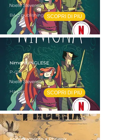
Noelle Stevenson
BAO publishing
SCOPRI DI PIÙ
Nimona INGLESE
P-014
Noelle Stevenson
Harper
SCOPRI DI PIÙ
Appuntamento a Phoenix