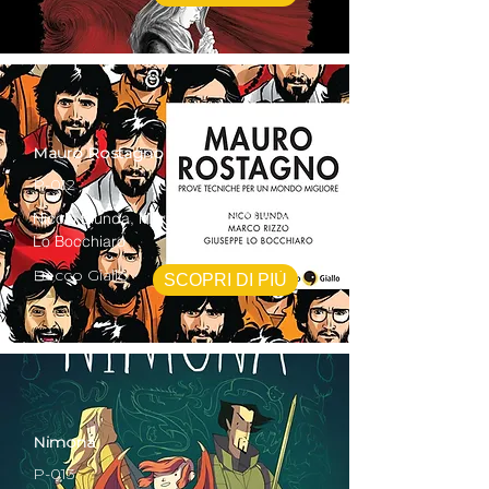
Mauro Rostagno
P-012
Nicolò Blunda, Marco Rizzo e Giuseppe
Lo Bocchiaro
Becco Giallo
SCOPRI DI PIÙ
Nimona
P-013