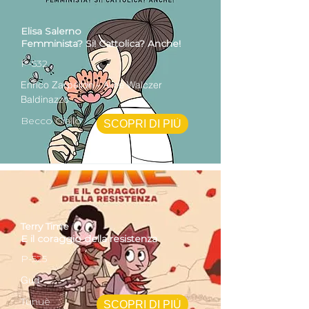
Elisa Salerno
Femminista? Si! Cattolica? Anche!
P-532
Enrico Zarpellon - Alice Walczer
Baldinazzo
Becco Giallo
SCOPRI DI PIÙ
Terry Time
E il coraggio della resistenza
P-525
Gud
Tunuè
SCOPRI DI PIÙ