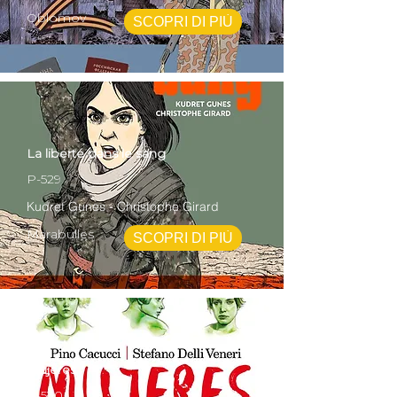
Oblomov
SCOPRI DI PIÙ
La liberté dans le sang
P-529
Kudret Gunes - Christophe Girard
Marabulles
SCOPRI DI PIÙ
Mujeres
P-530