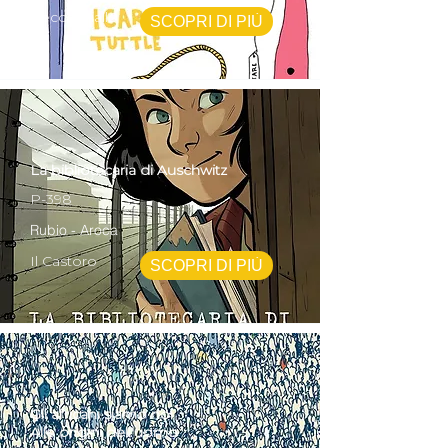
Becco Giallo
SCOPRI DI PIÙ
La bibliotecaria di Auschwitz
P-398
Rubio - Aroca
Il Castoro
SCOPRI DI PIÙ
Gli africani siamo noi
Alle origini dell'uomo