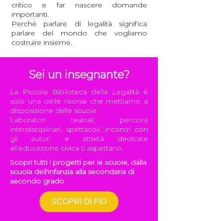
critico e far nascere domande
importanti.
Perché parlare di legalità significa
parlare del mondo che vogliamo
costruire insieme.
Sei un insegnante?
La Piccola Biblioteca della Legalità è
solo una delle risorse che mettiamo a
disposizione delle scuole.
Laboratori teatrali, percorsi
interdisciplinari, spettacoli, incontri con
gli autori e attività dedicate
all’educazione civica ti aspettano.
Scopri tutti i progetti per le scuole, dalla
scuola dell'infanzia alla secondaria di
secondo grado
SCOPRI DI PIÙ