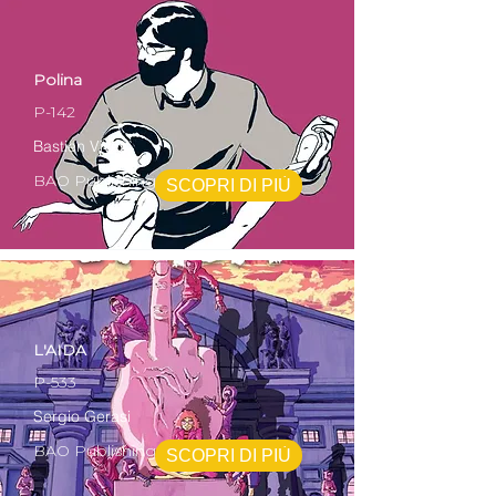
Polina
P-142
Bastien Vivés
BAO Publishing
SCOPRI DI PIÙ
L'AIDA
P-533
Sergio Gerasi
BAO Publishing
SCOPRI DI PIÙ