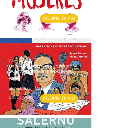
Pino Cacucci - Stefano Delli Veneri
Feltrinelli
SCOPRI DI PIÙ
Cile
Da Allende alla nuova Costituzione:
Quanto costa fare la rivoluzione?
P-528
Elena Basso - Mabel Morri
Becco Giallo
SCOPRI DI PIÙ