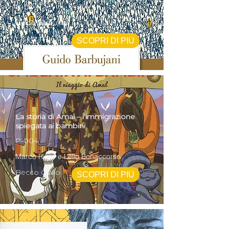
B-024
Guido Barbujani
Laterza
SCOPRI DI PIÙ
La storia di Amal – l’immigrazione
spiegata ai bambini
P-004
Marco Rizzo e Lelio Bonaccorso
Becco Giallo
SCOPRI DI PIÙ