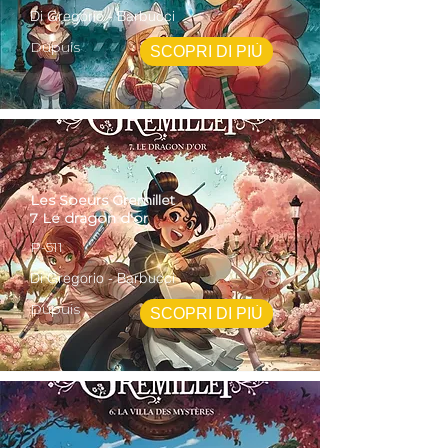
Di Gregorio - Barbucci
Dupuis
SCOPRI DI PIÙ
Les Soeurs Gremillet
7 Le dragon d'or
P-511
Di Gregorio - Barbucci
Dupuis
SCOPRI DI PIÙ