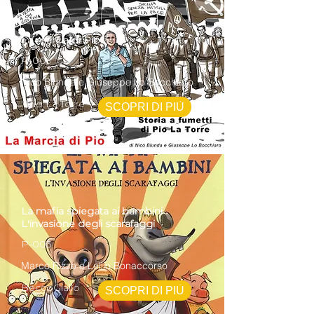
La marcia di Pio
P-009
Nico Blunda e Giuseppe Lo Bocchiaro
''Pio La Torre'' - Onlus
SCOPRI DI PIÙ
La mafia spiegata ai bambini
L'invasione degli scarafaggi
P-003
Marco Rizzo e Lellio Bonaccorso
BeccoGiallo
SCOPRI DI PIÙ