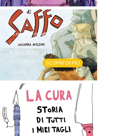
Le ragazze di Saffo
P-526
Arianna Melone
Becco Giallo
SCOPRI DI PIÙ
La cura
Storia di tutti i miei tagli
P-527
Icaro Tuttle