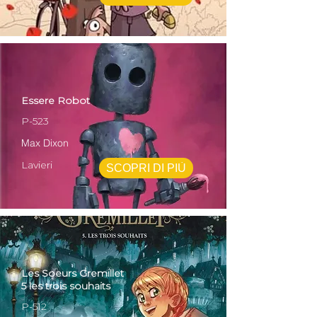
Essere Robot
P-523
Max Dixon
Lavieri
SCOPRI DI PIÙ
Les Soeurs Gremillet
5 les trois souhaits
P-512