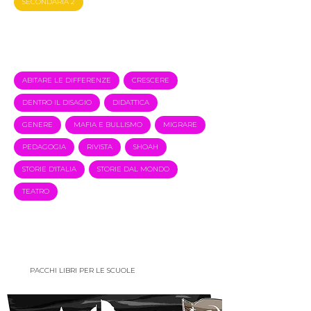
SECONDARIA 2
Filtra per
Argomento
ABITARE LE DIFFERENZE
CRESCERE
DENTRO IL DISAGIO
DIDATTICA
GENERE
MAFIA E BULLISMO
MIGRARE
PEDAGOGIA
RIVISTA
SHOAH
STORIE D'ITALIA
STORIE DAL MONDO
TEATRO
ADOTTA UN
LIBRO
PACCHI LIBRI PER LE SCUOLE