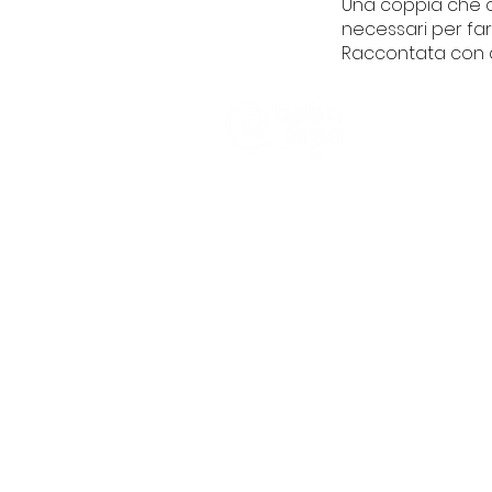
Una coppia che ce
necessari per farc
Raccontata con di
CHI SIAMO
Trasparenza
Informativa Pra
Partener e Clien
Piazza Ayc