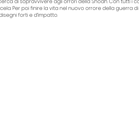
rca di sopravvivere agli orrori della Shoah. Con tutti i
ela. Per poi finire la vita nel nuovo orrore della guerra di
segni forti e d’impatto.
I NOSTRI PROGETTI
Centro Culturale Palazzo del
vacy
Tribunale
ti
Il Forte degli artisti
La piccola Biblioteca della legalità
Intrecci
© 2013/2025 | Baba Jaga Arte e Spettacolo
ardi 9, 17024 Finale Ligure (SV) Italia | CF 90050090092 -P.IVA 