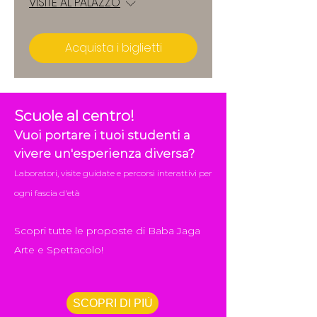
VISITE AL PALAZZO
Acquista i biglietti
Scuole al centro!
Vuoi portare i tuoi studenti a
vivere un'esperienza diversa?
Laboratori, visite guidate e percorsi interattivi per
ogni fascia d'età
Scopri tutte le proposte di Baba Jaga
Arte e Spettacolo!
SCOPRI DI PIÙ