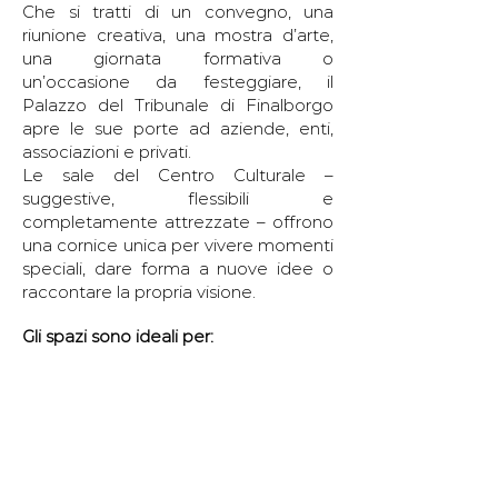
Che si tratti di un convegno, una
riunione creativa, una mostra d’arte,
una giornata formativa o
un’occasione da festeggiare, il
Palazzo del Tribunale di Finalborgo
apre le sue porte ad aziende, enti,
associazioni e privati.
Le sale del Centro Culturale –
suggestive, flessibili e
completamente attrezzate – offrono
una cornice unica per vivere momenti
speciali, dare forma a nuove idee o
raccontare la propria visione.
Gli spazi sono ideali per:
Convegni e riunioni
Team building e eventi aziendali
Lancio di nuovi prodotti
Mostre e allestimenti espositivi
Laboratori creativi e formativi
Shooting fotografici e produzioni