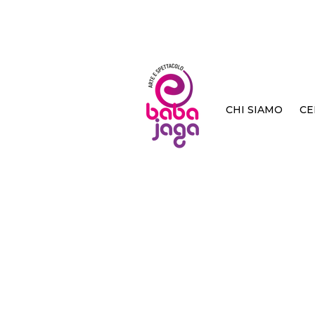
CHI SIAMO
CE
< Back
il mo
Bertotti
Coconino