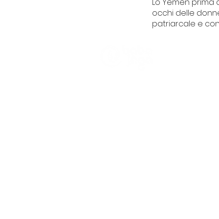
Lo Yemen prima ch
occhi delle donne.
patriarcale e con
CHI SIAMO
Trasparenza
Informativa Pra
Partener e Clien
Piazza Ayc