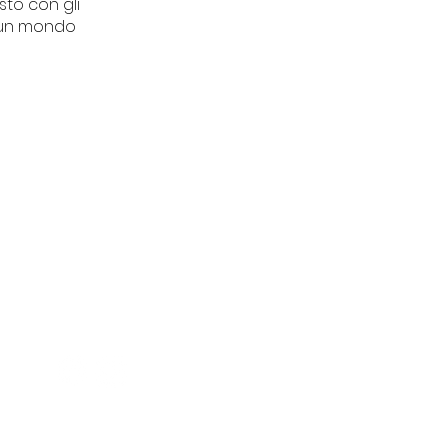
sto con gli
in un mondo
CONTATTI
Piazza del Tribunale 11
Finale Ligure (SV)
segreteriatdu@gmail.co
m
+39 3515699339
01636130096