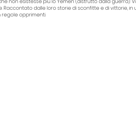
e non esistesse più lo Yemen (distrutto dalla guerra). Vi
 Raccontato dalle loro storie di sconfitte e di vittorie, 
 regole opprimenti.
I NOSTRI PROGETTI
Centro Culturale Palazzo del
vacy
Tribunale
ti
Il Forte degli artisti
La piccola Biblioteca della legalità
Intrecci
© 2013/2025 | Baba Jaga Arte e Spettacolo
ardi 9, 17024 Finale Ligure (SV) Italia | CF 90050090092 -P.IVA 