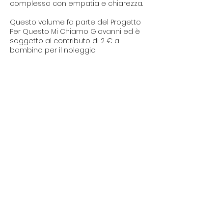
complesso con empatia e chiarezza.
Questo volume fa parte del Progetto
Per Questo Mi Chiamo Giovanni ed è
soggetto al contributo di 2 € a
bambino per il noleggio
del pacco classe.
CHI SIAMO
Trasparenza
Informativa Pravacy
Partener e Clienti
I NOSTRI PROGETTI
Centro Culturale Palazzo del Tribunale
Il Forte degli artisti
La piccola Biblioteca della legalità
Intrecci
CONTATTI