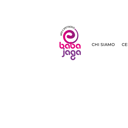
CHI SIAMO
CE
< Back
Le du
Carità - Rocchi
Tunué