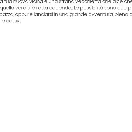
la tua nuova vicina è una strana vecchietta che dice che
 quella vera si è rotta cadendo,... Le possibilità sono due:
 pazza, oppure lanciarsi in una grande avventura, piena d
e cattivi.
I NOSTRI PROGETTI
Centro Culturale Palazzo del
vacy
Tribunale
ti
Il Forte degli artisti
La piccola Biblioteca della legalità
Intrecci
© 2013/2025 | Baba Jaga Arte e Spettacolo
ardi 9, 17024 Finale Ligure (SV) Italia | CF 90050090092 -P.IVA 