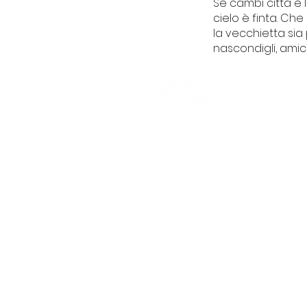
Se cambi città e 
cielo è finta. Che
la vecchietta sia
nascondigli, amici 
CHI SIAMO
Trasparenza
Informativa Pra
Partener e Clien
Piazza Ayc