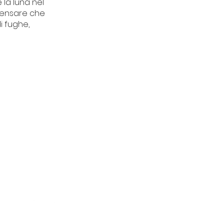
 la luna nel
 pensare che
i fughe,
CONTATTI
Piazza del Tribunale 11
Finale Ligure (SV)
segreteriatdu@gmail.co
m
+39 3515699339
01636130096