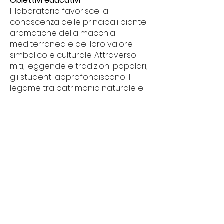
Obiettivi educativi
Il laboratorio favorisce la
conoscenza delle principali piante
aromatiche della macchia
mediterranea e del loro valore
simbolico e culturale. Attraverso
miti, leggende e tradizioni popolari,
gli studenti approfondiscono il
legame tra patrimonio naturale e
patrimonio culturale, sviluppando
una maggiore consapevolezza del
ruolo che le piante hanno avuto
nella costruzione delle identità,
delle credenze e delle narrazioni
delle diverse comunità umane.
ETÀ:
dai 14 ai 18 anni (Scuola
Secondaria di Secondo Grado)
DURATA VISITA:
1 ora e mezza circa
Costo:
5 euro a studente