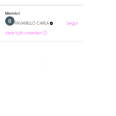
Membri
PAVANELLO CARLA
Segui
Vedi tutti i membri (1)
CHI SIAMO
Trasparenza
Informativa Pravacy
Partener e Clienti
I NOSTRI PROGETTI
Centro Culturale Palazzo del Tribunale
Il Forte degli artisti