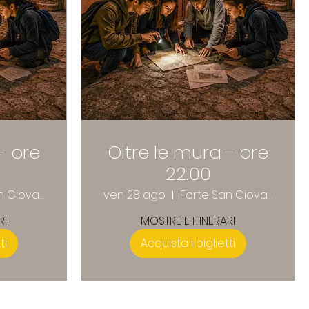
- ore
Oltre le mura - ore
22.00
Forte San Giovanni
ven 28 ago
Forte San Giovanni
RI
MOSTRE E ITINERARI
ti
Acquista i biglietti