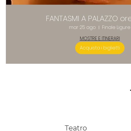
FANTASMI A PALAZZO ore
mar 25 ago
Finale Ligure
MOSTRE E ITINERARI
Acquista i biglietti
Teatro