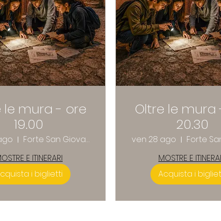
e le mura - ore
Oltre le mura 
19.00
20.30
ago
Forte San Giovanni
ven 28 ago
OSTRE E ITINERARI
MOSTRE E ITINERA
cquista i biglietti
Acquista i bigliet