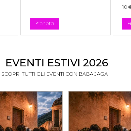
10
10 
euro
Prenota
P
EVENTI ESTIVI 2026
SCOPRI TUTTI GLI EVENTI CON BABA JAGA