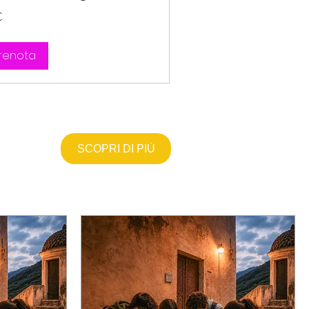
€
renota
SCOPRI DI PIÙ