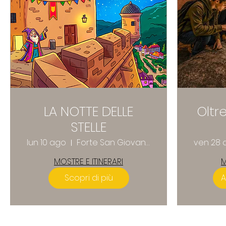
LA NOTTE DELLE
Oltr
STELLE
lun 10 ago
Forte San Giovanni
ven 28 
MOSTRE E ITINERARI
M
Scopri di più
A