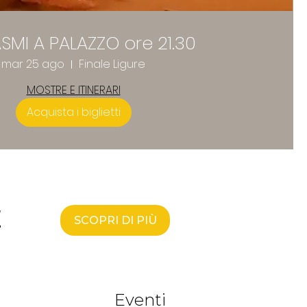
SMI A PALAZZO ore 21.30
mar 25 ago
Finale Ligure
MOSTRE E ITINERARI
Acquista i biglietti
E
SCOPRI DI PIÙ
Eventi