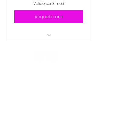
Valido per 3 mesi
Acquista ora
Coworking
CHI SIAMO
Trasparenza
Informativa Pravacy
Partener e Clienti
I NOSTRI PROGETTI
Centro Culturale Palazzo del Tribunale
Il Forte degli artisti
La piccola Biblioteca della legalità
Intrecci
CONTATTI