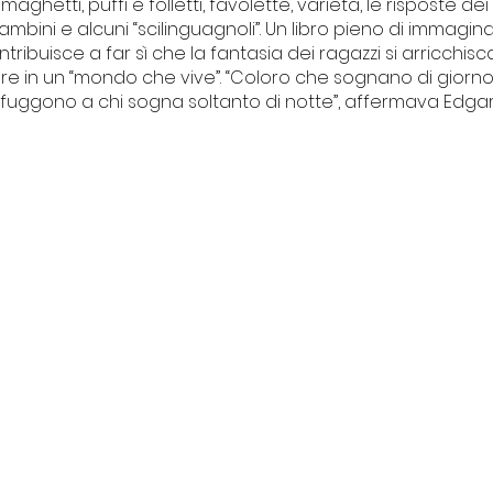
maghetti, puffi e folletti, favolette, varietà, le risposte de
mbini e alcuni “scilinguagnoli”. Un libro pieno di immagin
ntribuisce a far sì che la fantasia dei ragazzi si arricchis
re in un “mondo che vive”. “Coloro che sognano di giorn
fuggono a chi sogna soltanto di notte”, affermava Edgar 
I NOSTRI PROGETTI
Centro Culturale Palazzo del
vacy
Tribunale
ti
Il Forte degli artisti
La piccola Biblioteca della legalità
Intrecci