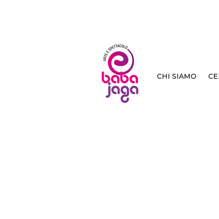
CHI SIAMO
CE
< Back
Sì, ba
Giuseppe Fulc
I Palantiri