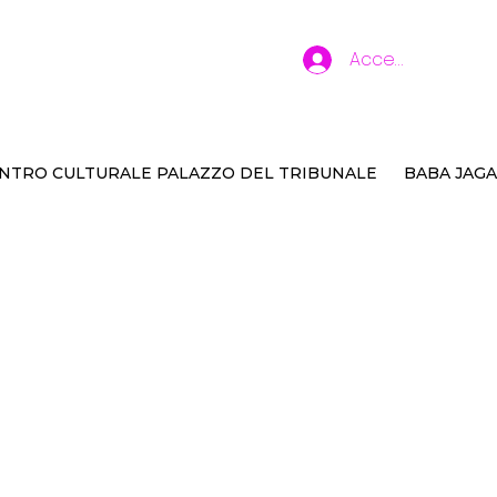
Accedi
NTRO CULTURALE PALAZZO DEL TRIBUNALE
BABA JAGA
mbini, allegri state
eri