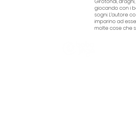
Girotondi, draghi, 
giocando con i ba
sogni. L’autore co
imparino ad esse
molte cose che s
CHI SIAMO
Trasparenza
Informativa Pra
Partener e Clien