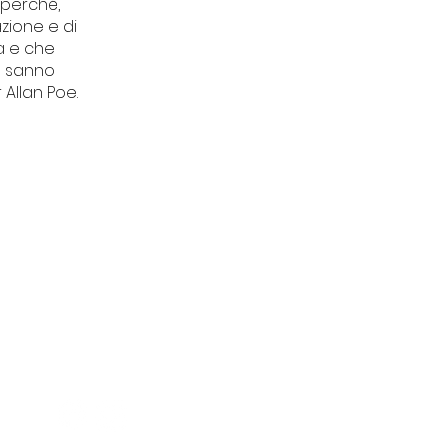
i perché,
azione e di
ca e che
o sanno
Allan Poe.
CONTATTI
Piazza del Tribunale 11
Finale Ligure (SV)
segreteriatdu@gmail.co
m
+39 3515699339