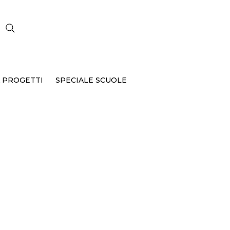
CERCA
 PROGETTI
SPECIALE SCUOLE
B-069-
001