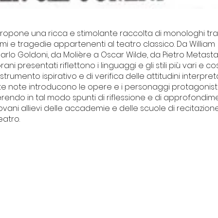
opone una ricca e stimolante raccolta di monologhi trat
 e tragedie appartenenti al teatro classico. Da William
rlo Goldoni, da Molière a Oscar Wilde, da Pietro Metast
ani presentati riflettono i linguaggi e gli stili più vari e c
strumento ispirativo e di verifica delle attitudini interpret
te note introducono le opere e i personaggi protagonisti
endo in tal modo spunti di riflessione e di approfondime
giovani allievi delle accademie e delle scuole di recitazione 
eatro.
I NOSTRI PROGETTI
Centro Culturale Palazzo del
vacy
Tribunale
ti
Il Forte degli artisti