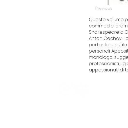
Previous
Questo volume pr
commedie, drammi
Shakespeare a Ca
Anton Cechov, i br
pertanto un utile 
personali. Apposi
monologo, sugger
professionisti, i 
appassionati di t
CHI SIAMO
Trasparenza
Informativa Pra
Partener e Clien