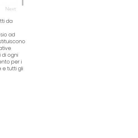
Next
ti da
asio ad
ostituiscono
ative
 di ogni
nto per i
e tutti gli
CONTATTI
Piazza del Tribunale 11
Finale Ligure (SV)
segreteriatdu@gmail.co