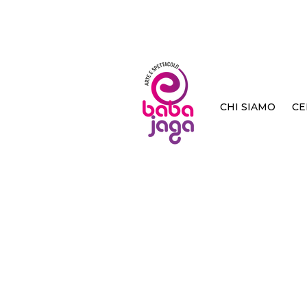
CHI SIAMO
CE
< Back
Monol
uomi
Melissa Franch