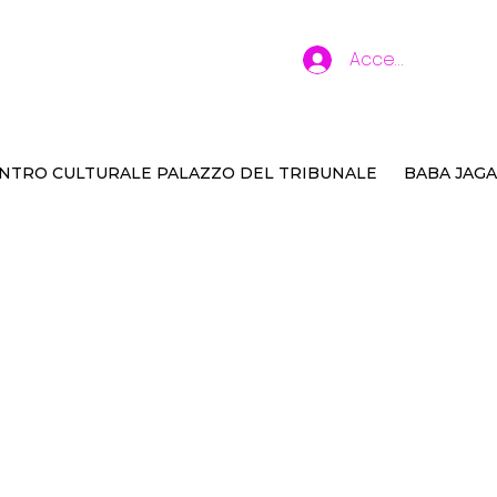
Accedi
NTRO CULTURALE PALAZZO DEL TRIBUNALE
BABA JAGA
oghi teatrali per gli
ni
i