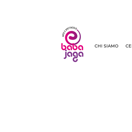
CHI SIAMO
CE
< Back
Il ba
Luna
Rino Alaimo