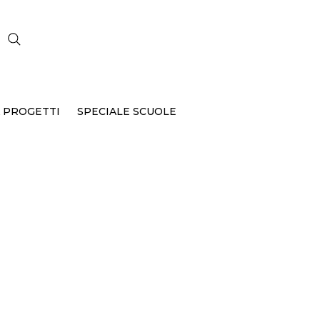
CERCA
 PROGETTI
SPECIALE SCUOLE
B-057-
001