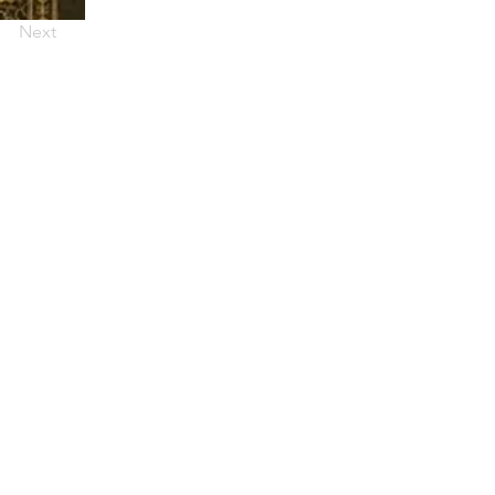
Next
CONTATTI
Piazza del Tribunale 11
Finale Ligure (SV)
segreteriatdu@gmail.co
m
+39 3515699339