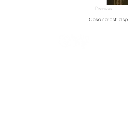
Previous
Cosa saresti dis
CHI SIAMO
Trasparenza
Informativa Pra
Partener e Clien