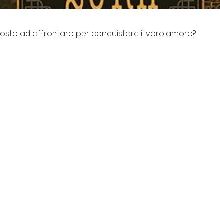
posto ad affrontare per conquistare il vero amore?
I NOSTRI PROGETTI
Centro Culturale Palazzo del
vacy
Tribunale
ti
Il Forte degli artisti
La piccola Biblioteca della legalità
Intrecci
© 2013/2025 | Baba Jaga Arte e Spettacolo