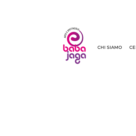
CHI SIAMO
CE
< Back
Mi st
Tillie Walden
BAO publishin