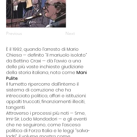
Previous
Next
È il 1992, quando l’arresto di Mario
Chiesa — definito “il mariuolo isolato”
da Bettino Craxi — dà l’avvio a una
delle più vaste inchieste giudiziarie
della storia italiana, nota come
Mani
Pulite
.
Il fumetto ripercorre dall’interno il
sistema di corruzione che ha
intrecciato politica, affari e istituzioni:
appalti truccati, finanziamenti illeciti,
tangenti.
Attraverso i processi più noti — Sme,
Imi-Sir, Lodo Mondadori — e gli eventi
che ne seguirono, come l’ascesa
politica di Forza Italia e le leggi “salva-
ladri”, il volume mostra come