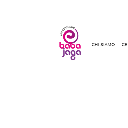
CHI SIAMO
CE
< Back
Le ste
gener
Chies