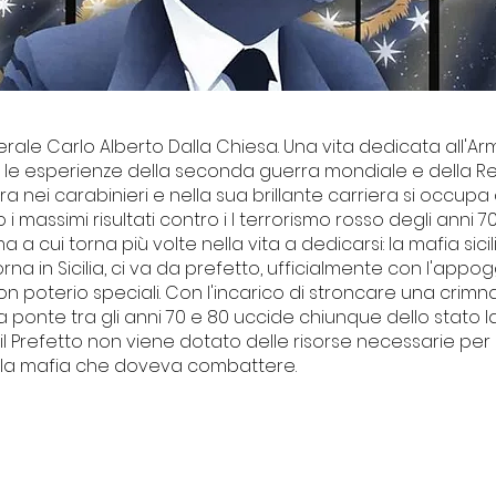
erale Carlo Alberto Dalla Chiesa. Una vita dedicata all'Ar
o le esperienze della seconda guerra mondiale e della R
a nei carabinieri e nella sua brillante carriera si occupa 
 i massimi risultati contro i l terrorismo rosso degli anni 7
a a cui torna più volte nella vita a dedicarsi: la mafia sicil
rna in Sicilia, ci va da prefetto, ufficialmente con l'appog
on poterio speciali. Con l'incarico di stroncare una crimna
 ponte tra gli anni 70 e 80 uccide chiunque dello stato la
 il Prefetto non viene dotato delle risorse necessarie per 
della mafia che doveva combattere.