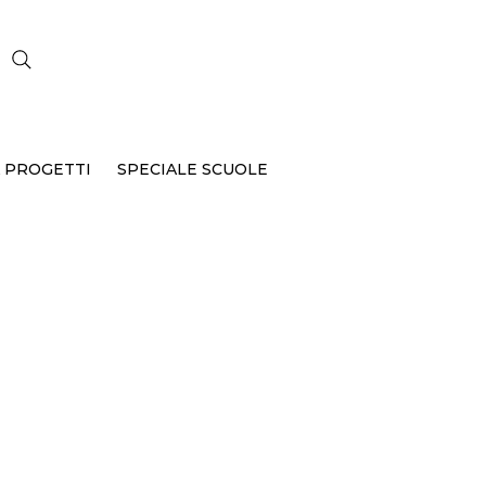
CERCA
 PROGETTI
SPECIALE SCUOLE
 del
P-396
alla