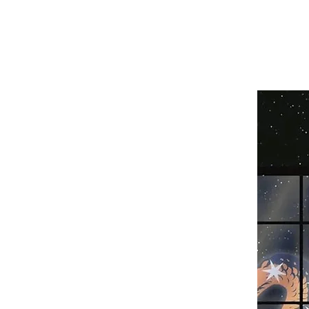
Rocchi - Demo
Solferino