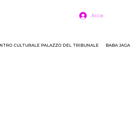
Accedi
NTRO CULTURALE PALAZZO DEL TRIBUNALE
BABA JAGA
lle di Dora, le sfide
ale Carlo Alberto D
a