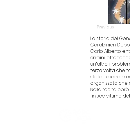
Previous
La storia del Gen
Carabinieri. Dop
Carlo Alberto entr
crimini, ottenendo
un'altro il problem
terza volta che to
stato italiano e c
organizzata che a
Nella realtà perè
finisce vittima 