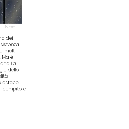
Next
ma dei
esistenza
di molti
0. Ma è
iana. La
gio dello
lità
 ostacoli.
il compito e