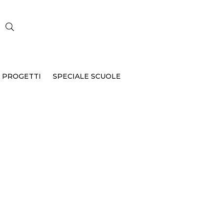
CERCA
 PROGETTI
SPECIALE SCUOLE
ni
P-164