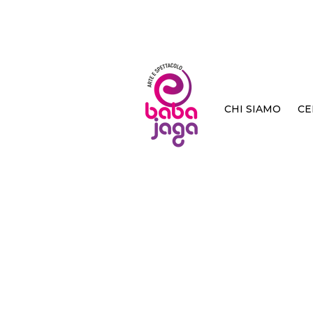
CHI SIAMO
CE
< Back
La fa
Bravo
BAO publishin