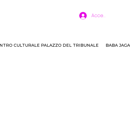
Accedi
NTRO CULTURALE PALAZZO DEL TRIBUNALE
BABA JAGA
me dei sette orsi na
g