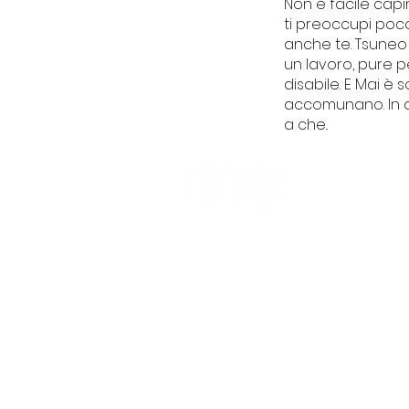
Non è facile capi
ti preoccupi poc
anche te. Tsuneo
un lavoro, pure 
disabile. E Mai è
accomunano. In q
a che..
CHI SIAMO
Trasparenza
Informativa Pra
Partener e Clien