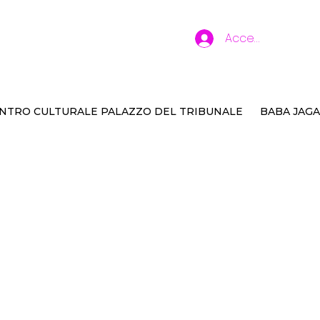
Accedi
NTRO CULTURALE PALAZZO DEL TRIBUNALE
BABA JAGA
la tigre e i pesci 1
e