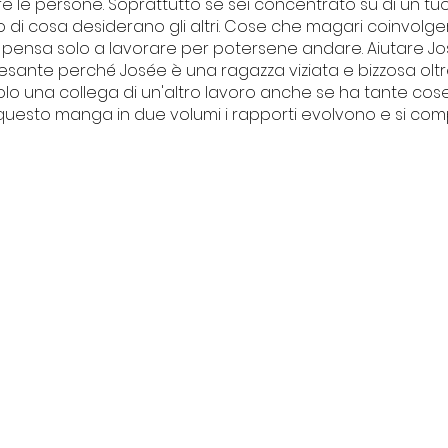
re le persone. Soprattutto se sei concentrato su di un tuo
o di cosa desiderano gli altri. Cose che magari coinvolg
 pensa solo a lavorare per potersene andare. Aiutare Jo
pesante perché Josée è una ragazza viziata e bizzosa olt
 solo una collega di un'altro lavoro anche se ha tante cos
uesto manga in due volumi i rapporti evolvono e si com
I NOSTRI PROGETTI
Centro Culturale Palazzo del
vacy
Tribunale
ti
Il Forte degli artisti
La piccola Biblioteca della legalità
Intrecci