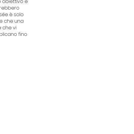
 obiettivo e
erebbero
sée è solo
re che una
e che vi
plicano fino
CONTATTI
Piazza del Tribunale 11
Finale Ligure (SV)
segreteriatdu@gmail.co
m
+39 3515699339