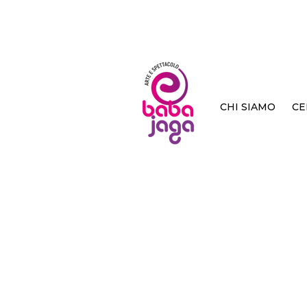
CHI SIAMO
CE
< Back
José, 
Emoto - Tanab
J - pop