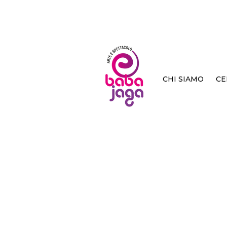
CHI SIAMO
CE
< Back
Fimmi
Lirio Abbate
rizzoli BUR