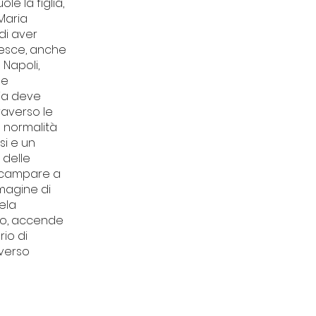
e la figlia,
 Maria
 di aver
Pesce, anche
 Napoli,
me
lia deve
raverso le
 normalità
si e un
 delle
 scampare a
magine di
ela
tto, accende
rio di
iverso