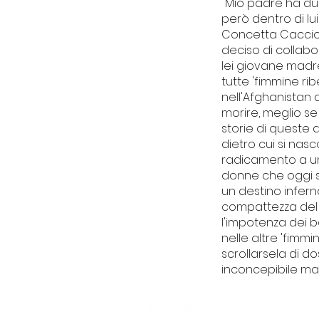
"Mio padre ha due 
però dentro di lu
Concetta Cacciola,
deciso di collab
lei giovane madre
tutte 'fimmine rib
nell'Afghanistan 
morire, meglio se
storie di queste
dietro cui si nas
radicamento a una
donne che oggi s
un destino infern
compattezza del c
l'impotenza dei b
nelle altre 'fimmi
scrollarsela di 
inconcepibile ma 