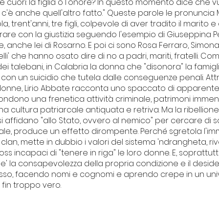
cuori: la figlia o l'onore? In questo momento dice che vuol
i c'è anche quell'altro fatto." Queste parole le pronuncia
 trent'anni, tre figli, colpevole di aver tradito il marito e
orare con la giustizia seguendo l'esempio di Giuseppina 
, anche lei di Rosarno. E poi ci sono Rosa Ferraro, Simona
elli' che hanno osato dire di no a padri, mariti, fratelli. Co
dei talebani, in Calabria la donna che "disonora" la famig
 con un suicidio che tutela dalle conseguenze penali. Att
 donne, Lirio Abbate racconta uno spaccato di apparente
condono una frenetica attività criminale, patrimoni immen
 cultura patriarcale antiquata e retriva. Ma la ribellione
i affidano "allo Stato, ovvero al nemico" per cercare di
ale, produce un effetto dirompente. Perché sgretola l'im
lan, mette in dubbio i valori del sistema 'ndrangheta, riv
oss incapaci di "tenere in riga" le loro donne. E, soprattu
ne' la consapevolezza della propria condizione e il deside
dosso, facendo nomi e cognomi e aprendo crepe in un un
fin troppo vero.