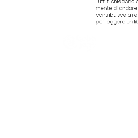
Tutti ti chiedono 
mente di andare a
contribuisce a re
per leggere un li
CHI SIAMO
Trasparenza
Informativa Pra
Partener e Clien
Piazza Ayc