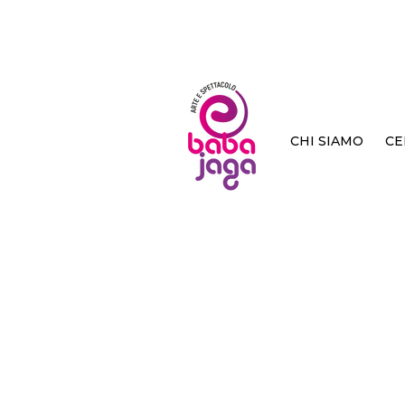
CHI SIAMO
CE
< Back
Cresc
Andersen
Becco Giallo