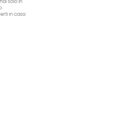
hai solo in
o
erti in casa
CONTATTI
Piazza del Tribunale 11
Finale Ligure (SV)
segreteriatdu@gmail.co
m
+39 3515699339
01636130096