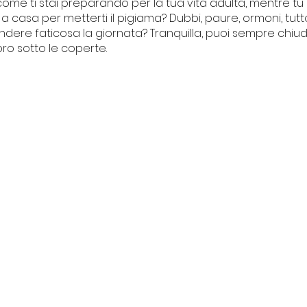
come ti stai preparando per la tua vita adulta, mentre tu 
 casa per metterti il pigiama? Dubbi, paure, ormoni, tutt
ndere faticosa la giornata? Tranquilla, puoi sempre chiud
bro sotto le coperte.
I NOSTRI PROGETTI
Centro Culturale Palazzo del
vacy
Tribunale
ti
Il Forte degli artisti
La piccola Biblioteca della legalità
Intrecci
© 2013/2025 | Baba Jaga Arte e Spettacolo
ardi 9, 17024 Finale Ligure (SV) Italia | CF 90050090092 -P.IVA 