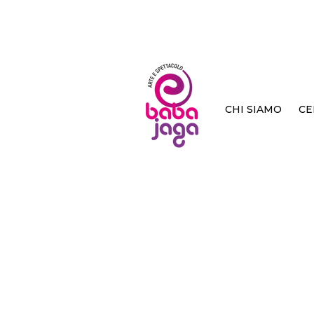
CHI SIAMO
CE
< Back
A cas
Martin
Tunué