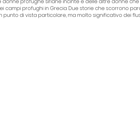
e donne profughe siriane incinte e delle altre donne che
 campi profughi in Grecia. Due storie che scorrono paral
unto di vista particolare, ma molto significativo dei fluss
I NOSTRI PROGETTI
Centro Culturale Palazzo del
vacy
Tribunale
ti
Il Forte degli artisti
La piccola Biblioteca della legalità
Intrecci
© 2013/2025 | Baba Jaga Arte e Spettacolo
ardi 9, 17024 Finale Ligure (SV) Italia | CF 90050090092 -P.IVA 