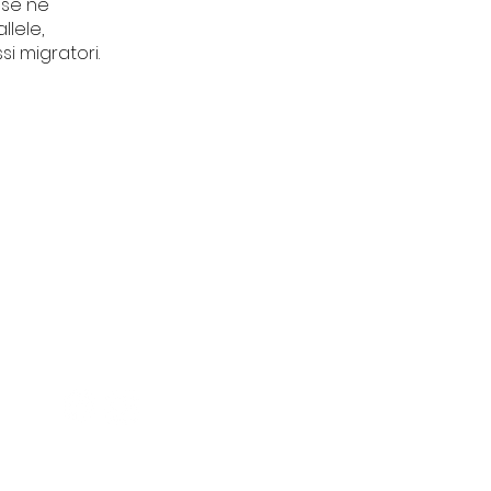
 se ne
lele,
i migratori.
CONTATTI
Piazza del Tribunale 11
Finale Ligure (SV)
segreteriatdu@gmail.co
m
+39 3515699339
01636130096