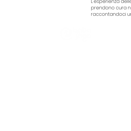
L'esperienza dell
prendono cura nei
raccontandoci un p
CHI SIAMO
Trasparenza
Informativa Pra
Partener e Clien
Piazza Ayc