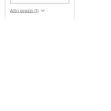
Altri prezzi (1)
Totale
0,00 €
Acquista ora
Condividi
questo evento