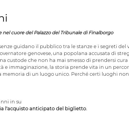
ni
 nel cuore del Palazzo del Tribunale di Finalborgo
enze guidano il pubblico tra le stanze e i segreti del 
 governatore genovese, una popolana accusata di stre
una custode che non ha mai smesso di prendersi cura 
ltà e immaginazione, la storia prende vita in un perco
 memoria di un luogo unico. Perché certi luoghi non
anni in su
ia l'acquisto anticipato del biglietto.