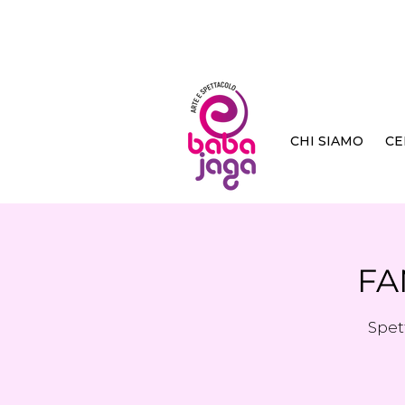
CHI SIAMO
CE
FA
Spet