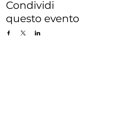
Condividi
questo evento
CHI SIAMO
Trasparenza
Informativa Pravacy
Partener e Clienti
I NOSTRI PROGETTI
Centro Culturale Palazzo del Tribunale
Il Forte degli artisti
La piccola Biblioteca della legalità
Intrecci